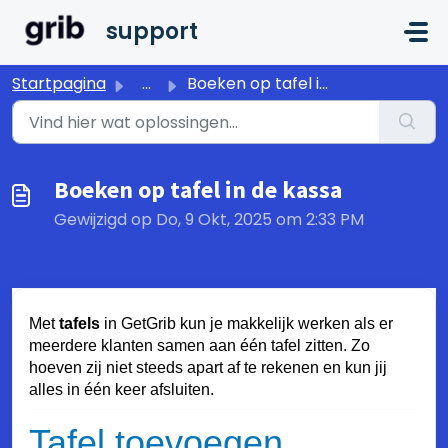
Doorgaan naar hoofdinhoud
support
Startpagina
...
Boeken op tafel in de kassa
Boeken op tafel in de kassa
Gewijzigd op Do, 9 Okt, 2025 om 2:33 PM
Met
tafels
in GetGrib kun je makkelijk werken als er
meerdere klanten samen aan één tafel zitten. Zo
hoeven zij niet steeds apart af te rekenen en kun jij
alles in één keer afsluiten.
Tafel toevoegen