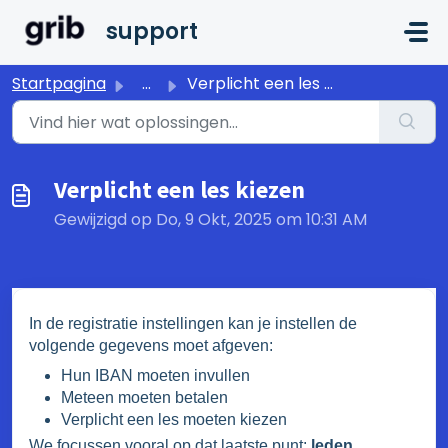
Doorgaan naar hoofdinhoud
support
Startpagina
...
Verplicht een les kiezen
Verplicht een les kiezen
Gewijzigd op Do, 9 Okt, 2025 om 10:31 AM
In de registratie instellingen kan je instellen de
volgende gegevens moet afgeven:
Hun IBAN moeten invullen
Meteen moeten betalen
Verplicht een les moeten kiezen
We focussen vooral op dat laatste punt:
leden