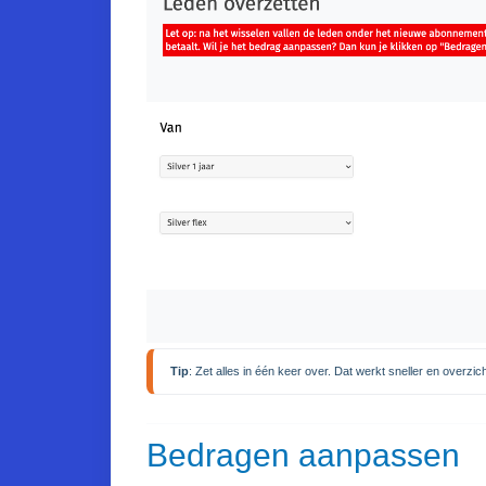
Tip
: Zet alles in één keer over. Dat werkt sneller en overzich
Bedragen aanpassen