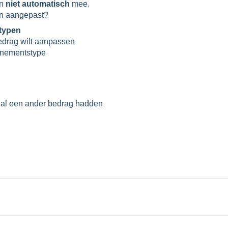
en
niet automatisch
mee.
en aangepast?
typen
edrag wilt aanpassen
nnementstype
al een ander bedrag hadden