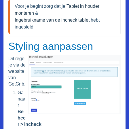
Voor je begint zorg dat je 
Tablet in houder 
monteren
Ingebruikname van de incheck tablet
 hebt 
ingesteld.
Styling aanpassen
Dit regel
je via de
website
van
GetGrib.
Ga
naa
r
Be
hee
r > Incheck
.