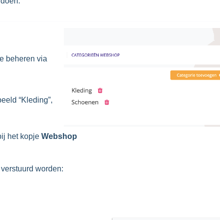
 doen.
ze beheren via
eeld “Kleding”,
ij het kopje
Webshop
h verstuurd worden: