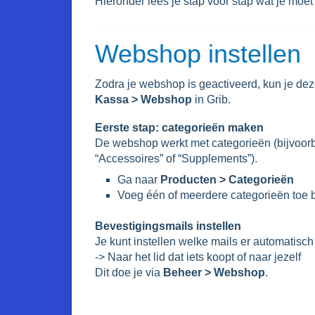
Hieronder lees je stap voor stap wat je moet
Webshop instellen
Zodra je webshop is geactiveerd, kun je de
Kassa > Webshop
in Grib.
Eerste stap: categorieën maken
De webshop werkt met categorieën (bijvoorb
“Accessoires” of “Supplements”).
Ga naar
Producten > Categorieën
Voeg één of meerdere categorieën toe b
Bevestigingsmails instellen
Je kunt instellen welke mails er automatisc
-> Naar het lid dat iets koopt of naar jezelf
Dit doe je via
Beheer > Webshop
.