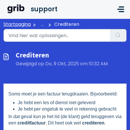
Doorgaan naar hoofdinhoud
support
Startpagina
...
Crediteren
Crediteren
Gewijzigd op Do, 9 Okt, 2025 om 10:32 AM
Soms moet je een factuur terugdraaien. Bijvoorbeeld:
Je hebt een les of dienst niet geleverd
Je hebt per ongeluk te veel in rekening gebracht
In dat geval kun je het lid (de klant) geld teruggeven via
een
creditfactuur
. Dit heet ook wel
crediteren
.