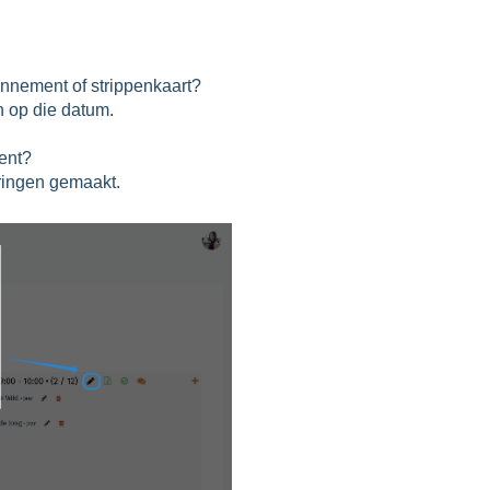
onnement of strippenkaart?
h op die datum.
ment?
ringen gemaakt.