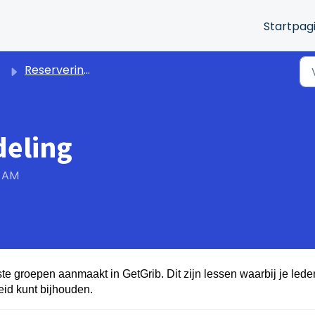
Startpag
Reserveringen
deling
0 AM
te groepen aanmaakt in GetGrib. Dit zijn lessen waarbij je lede
eid kunt bijhouden.