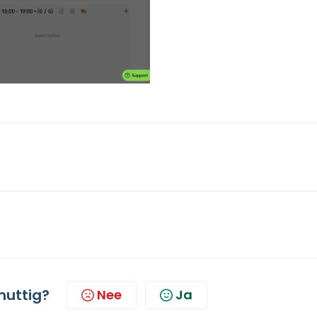
 nuttig?
Nee
Ja