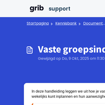
Doorgaan naar hoofdinhoud
support
Startpagina
Kennisbank
Documentatie
Vaste groepsin
Gewijzigd op Do, 9 Okt, 2025 om 11:3
In deze handleiding leggen we uit hoe je vas
wekelijks kunt inplannen en hun aanwezigh